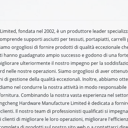
ted, fondata nel 2002, è un produttore leader specializzato
prende supporti asciutti per tessuti, portapiatti, carrelli p
 Siamo orgogliosi di fornire prodotti di qualità eccezionale
dotti hanno guadagnato ampio successo e godono di una fort
r migliorare ulteriormente il nostro impegno per la soddisfaz
ndard nelle nostre operazioni. Siamo orgogliosi di aver ottenu
mi di gestione della qualità eccezionali. Inoltre, abbiamo otte
ediamo nel condurre la nostra attività in modo responsabil
 fornitura. Combinando la nostra vasta esperienza nel setto
Mingcheng Hardware Manufacture Limited è dedicata a fornire
clienti. Il nostro team di professionisti qualificati si impe
lienti di migliorare le loro operazioni, migliorare l'efficienz
ompleta di prodotti sul nostro sito web o a contattarci dir