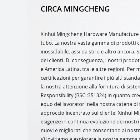
CIRCA MINGCHENG
Xinhui Mingcheng Hardware Manufacture Limi
tubo. La nostra vasta gamma di prodotti com
inossidabile, assi da stiro e altro ancora.
dei clienti. Di conseguenza, i nostri pro
e America Latina, tra le altre regioni. Pe
certificazioni per garantire i più alti sta
la nostra attenzione alla fornitura di siste
Responsibility (BSCI:351324) in quanto cr
equo dei lavoratori nella nostra catena di
approccio incentrato sul cliente, Xinhui 
esigenze in continua evoluzione dei nostri 
nuovi e migliorati che consentano ai nostri c
Vi invitiamo a esplorare la nostra gamma c