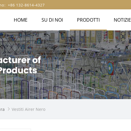
no: +86 132-8614-4327
HOME
SU DI NOI
PRODOTTI
NOTIZIE
ura
Vestiti Airer Nero
