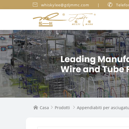

whiskylee@gdjmmc.com
|

Telefo
Casa
Prodotti
Appendiabiti per asciugat


