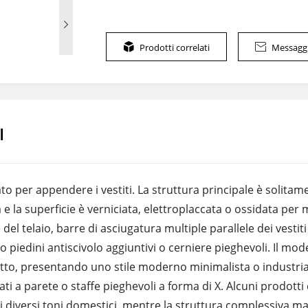


Prodotti correlati

Messaggi
I
zato per appendere i vestiti. La struttura principale è solita
 e la superficie è verniciata, elettroplaccata o ossidata per mi
l telaio, barre di asciugatura multiple parallele dei vestiti 
o piedini antiscivolo aggiuntivi o cerniere pieghevoli. Il mod
etto, presentando uno stile moderno minimalista o industri
tati a parete o staffe pieghevoli a forma di X. Alcuni prodot
ei diversi toni domestici, mentre la struttura complessiva m