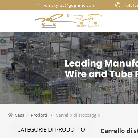

whiskylee@gdjmmc.com
|

Telefo
Casa
Prodotti
Carrello di stoccaggio



CATEGORIE DI PRODOTTO
Carrello di 