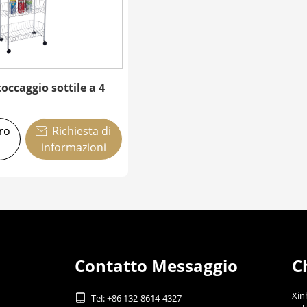
toccaggio sottile a 4
tro
Richiesta di

informazioni
Contatto Messaggio
C
Xin

Tel: +86 132-8614-4327