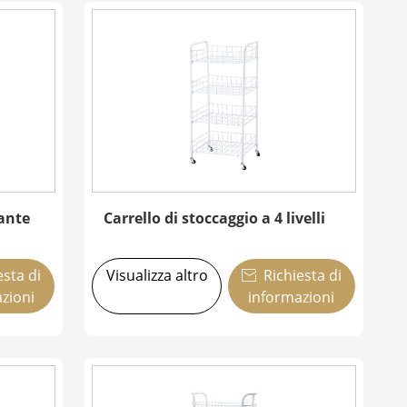
lante
Carrello di stoccaggio a 4 livelli
esta di
Visualizza altro
Richiesta di

zioni
informazioni