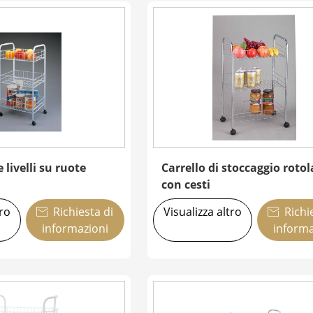
e livelli su ruote
Carrello di stoccaggio roto
con cesti
tro
Richiesta di
Visualizza altro
Richi


informazioni
informa