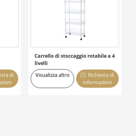
Carrello di stoccaggio rotabile a 4
livelli
esta di
Visualizza altro
Richiesta di

zioni
informazioni