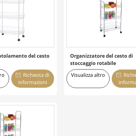
rotolamento del cesto
Organizzatore del cesto di
stoccaggio rotabile
tro
Richiesta di
Visualizza altro
Richi


informazioni
informa